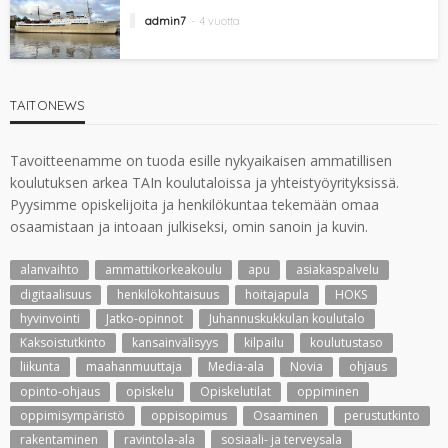
admin7
4 vuotta
TAITONEWS
Tavoitteenamme on tuoda esille nykyaikaisen ammatillisen
koulutuksen arkea TAIn koulutaloissa ja yhteistyöyrityksissä.
Pyysimme opiskelijoita ja henkilökuntaa tekemään omaa
osaamistaan ja intoaan julkiseksi, omin sanoin ja kuvin.
alanvaihto
ammattikorkeakoulu
apu
asiakaspalvelu
digitaalisuus
henkilökohtaisuus
hoitajapula
HOKS
hyvinvointi
Jatko-opinnot
Juhannuskukkulan koulutalo
Kaksoistutkinto
kansainvälisyys
kilpailu
koulutustaso
liikunta
maahanmuuttaja
Media-ala
Novia
ohjaus
opinto-ohjaus
opiskelu
Opiskelutilat
oppiminen
oppimisympäristö
oppisopimus
Osaaminen
perustutkinto
rakentaminen
ravintola-ala
sosiaali- ja terveysala