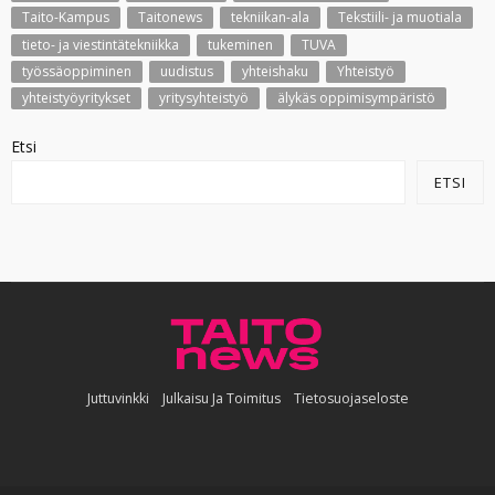
Taito-Kampus
Taitonews
tekniikan-ala
Tekstiili- ja muotiala
tieto- ja viestintätekniikka
tukeminen
TUVA
työssäoppiminen
uudistus
yhteishaku
Yhteistyö
yhteistyöyritykset
yritysyhteistyö
älykäs oppimisympäristö
Etsi
ETSI
Juttuvinkki
Julkaisu Ja Toimitus
Tietosuojaseloste