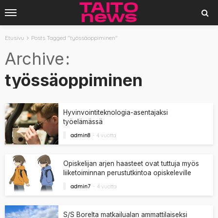
Etusivu
Posts Tagged "työssäoppiminen"
Archive
työssäoppiminen
Hyvinvointiteknologia-asentajaksi
työelämässä
admin8
4 vuotta
Opiskelijan arjen haasteet ovat tuttuja myös
liiketoiminnan perustutkintoa opiskeleville
admin7
4 vuotta
S/S Borelta matkailualan ammattilaiseksi