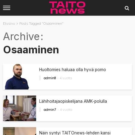
Etusivu
Posts Tagged "Osaaminen"
Archive
Osaaminen
Huoltomies haluaa olla hyvä pomo
admin8
4 vuotta
Lähihoitajaopiskelijana AMK-polulla
admin7
4 vuotta
Näin syntyi TAITOnews-lehden kansi