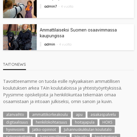
admin7
4 vuotta
Ammattilaiseksi Suomen osaavimmassa
kaupungissa
admin
4 vuotta
TAITONEWS
Tavoitteenamme on tuoda esille nykyaikaisen ammatillisen
koulutuksen arkea TAIn koulutaloissa ja yhteistyöyrityksissä.
Pyysimme opiskelijoita ja henkilökuntaa tekemään omaa
osaamistaan ja intoaan julkiseksi, omin sanoin ja kuvin.
alanvaihto
ammattikorkeakoulu
apu
asiakaspalvelu
digitaalisuus
henkilökohtaisuus
hoitajapula
HOKS
hyvinvointi
Jatko-opinnot
Juhannuskukkulan koulutalo
Kaksoistutkinto
kansainvälisyys
kilpailu
koulutustaso