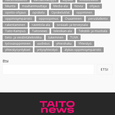
liikunta
maahanmuuttaja
Media-ala
Novia
ohjaus
opinto-ohjaus
opiskelu
Opiskelutilat
oppiminen
oppimisympäristö
oppisopimus
Osaaminen
perustutkinto
rakentaminen
ravintola-ala
sosiaali- ja terveysala
Taito-Kampus
Taitonews
tekniikan-ala
Tekstiili- ja muotiala
tieto- ja viestintätekniikka
tukeminen
TUVA
työssäoppiminen
uudistus
yhteishaku
Yhteistyö
yhteistyöyritykset
yritysyhteistyö
älykäs oppimisympäristö
Etsi
ETSI