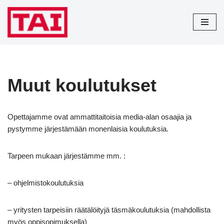
Siirry
suoraan
sisältöön
Muut koulutukset
Opettajamme ovat ammattitaitoisia media-alan osaajia ja
pystymme järjestämään monenlaisia koulutuksia.
Tarpeen mukaan järjestämme mm. :
– ohjelmistokoulutuksia
– yritysten tarpeisiin räätälöityjä täsmäkoulutuksia (mahdollista
myös oppisopimuksella)