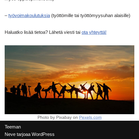
–
työvoimakoulutuksia
(työttömille tai työttömyysuhan alaisille)
Haluatko lisää tietoa? Lähetä viesti tai
ota yhteyttä!
Photo by Pixabay on
Pexels.com
Teeman
Neve
tarjoaa
WordPress